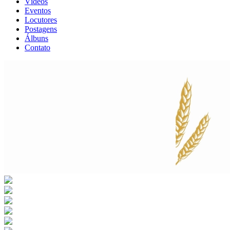
Vídeos
Eventos
Locutores
Postagens
Álbuns
Contato