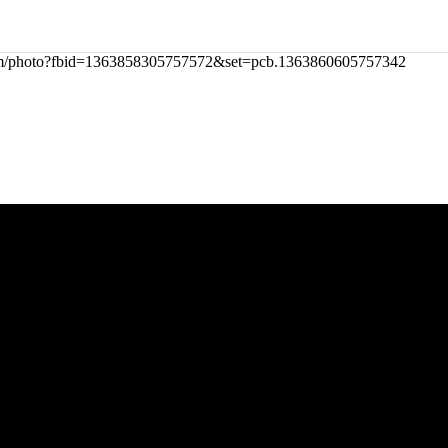
/photo?fbid=1363858305757572&set=pcb.1363860605757342